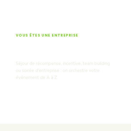
VOUS ÊTES UNE ENTREPRISE
Séminaires & team
building
Séjour de récompense, incentive, team building
ou soirée d'entreprise : on orchestre votre
événement de A à Z.
Découvrir nos offres