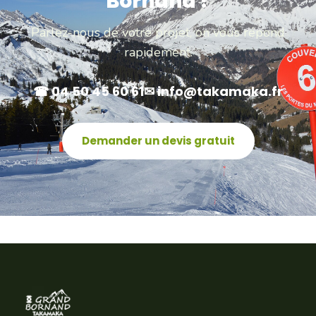
Bornand ?
Parlez-nous de votre projet, on vous répond
rapidement.
☎ 04 50 45 60 61
✉ info@takamaka.fr
Demander un devis gratuit