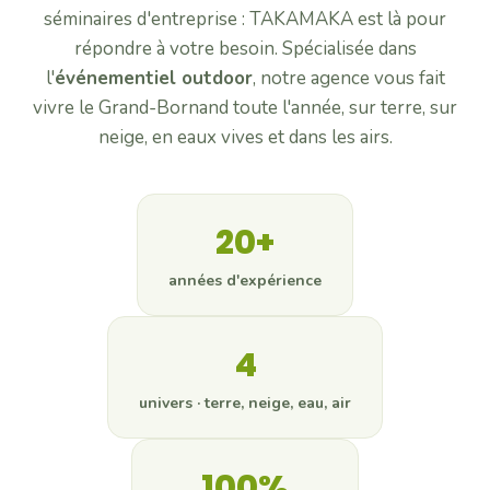
séminaires d'entreprise : TAKAMAKA est là pour
Tir laser & ski nordique
répondre à votre besoin. Spécialisée dans
Tout l'incentive →
l'
événementiel outdoor
, notre agence vous fait
SOIRÉES D'ENTREPRISE
vivre le Grand-Bornand toute l'année, sur terre, sur
La Bornandine
neige, en eaux vives et dans les airs.
Soirée savoyarde conviviale
Murder Party
Enquête grandeur nature avec acteurs
Quizz buzzer
20+
Quiz interactif à buzzers
Soirée casino
années d'expérience
Black-jack, roulette, poker & croupiers
Toutes les soirées →
4
Actualités
univers · terre, neige, eau, air
Contact
100%
04 50 45 60 61