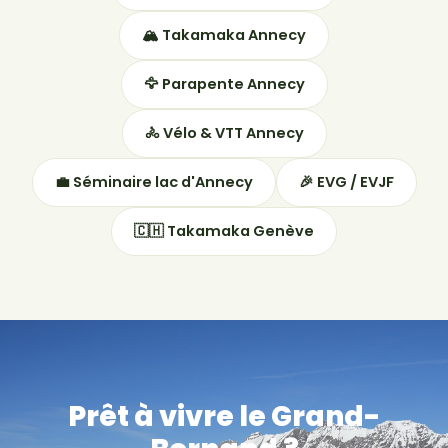
🏔 Takamaka Annecy
🦅 Parapente Annecy
🚴 Vélo & VTT Annecy
💼 Séminaire lac d'Annecy
🎉 EVG / EVJF
🇨🇭 Takamaka Genève
Prêt à vivre le Grand-