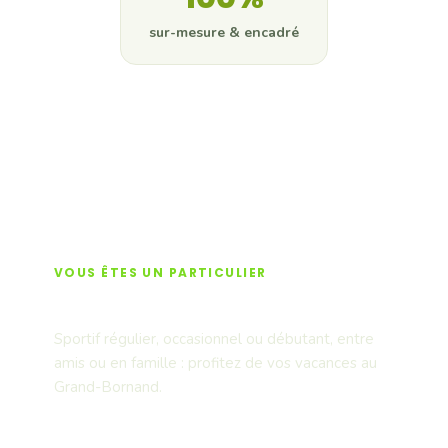
sur-mesure & encadré
Devis gratuit
VOUS ÊTES UN PARTICULIER
Activités & sensations
Sportif régulier, occasionnel ou débutant, entre
amis ou en famille : profitez de vos vacances au
Grand-Bornand.
Voir les activités