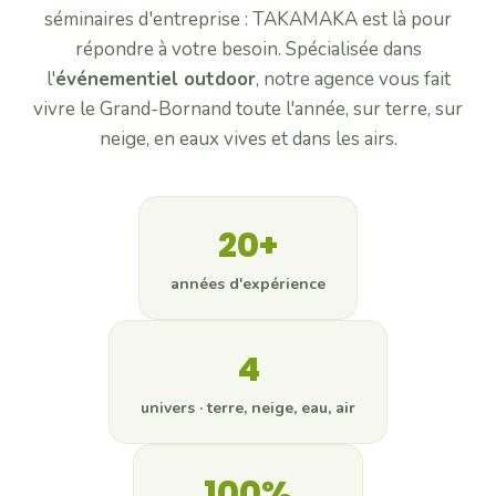
séminaires d'entreprise : TAKAMAKA est là pour
Tir laser & ski nordique
répondre à votre besoin. Spécialisée dans
Tout l'incentive →
l'
événementiel outdoor
, notre agence vous fait
SOIRÉES D'ENTREPRISE
vivre le Grand-Bornand toute l'année, sur terre, sur
La Bornandine
neige, en eaux vives et dans les airs.
Soirée savoyarde conviviale
Murder Party
Enquête grandeur nature avec acteurs
Quizz buzzer
20+
Quiz interactif à buzzers
Soirée casino
années d'expérience
Black-jack, roulette, poker & croupiers
Toutes les soirées →
4
Actualités
univers · terre, neige, eau, air
Contact
100%
04 50 45 60 61