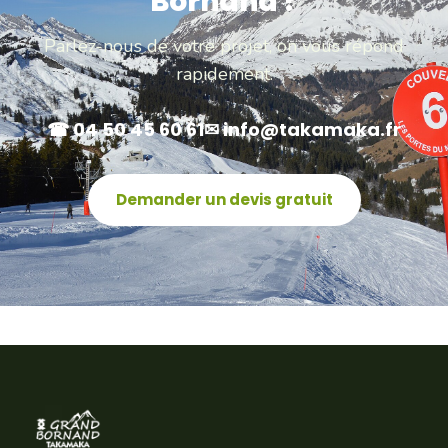
Bornand ?
Parlez-nous de votre projet, on vous répond
rapidement.
☎ 04 50 45 60 61
✉ info@takamaka.fr
Demander un devis gratuit