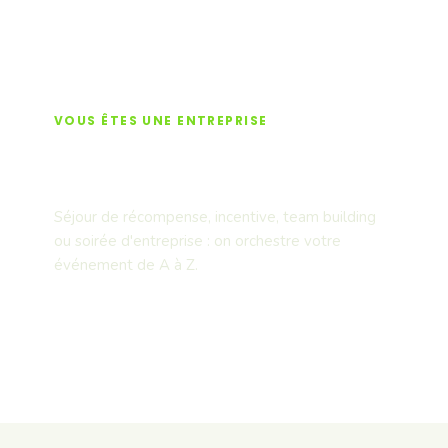
VOUS ÊTES UNE ENTREPRISE
Séminaires & team
building
Séjour de récompense, incentive, team building
ou soirée d'entreprise : on orchestre votre
événement de A à Z.
Découvrir nos offres