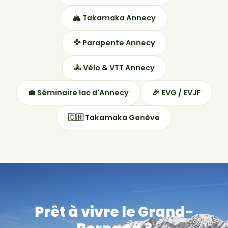
🏔 Takamaka Annecy
🦅 Parapente Annecy
🚴 Vélo & VTT Annecy
💼 Séminaire lac d'Annecy
🎉 EVG / EVJF
🇨🇭 Takamaka Genève
Prêt à vivre le Grand-