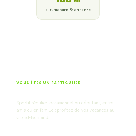
sur-mesure & encadré
Devis gratuit
VOUS ÊTES UN PARTICULIER
Activités & sensations
Sportif régulier, occasionnel ou débutant, entre
amis ou en famille : profitez de vos vacances au
Grand-Bornand.
Voir les activités