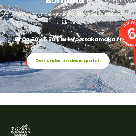
Bornand ?
Parlez-nous de votre projet, on vous répond
rapidement.
☎ 04 50 45 60 61
✉ info@takamaka.fr
Demander un devis gratuit