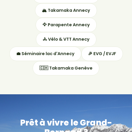
🏔 Takamaka Annecy
🦅 Parapente Annecy
🚴 Vélo & VTT Annecy
💼 Séminaire lac d'Annecy
🎉 EVG / EVJF
🇨🇭 Takamaka Genève
Prêt à vivre le Grand-