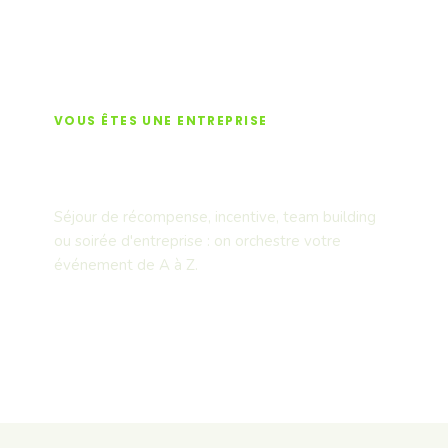
VOUS ÊTES UNE ENTREPRISE
Séminaires & team
building
Séjour de récompense, incentive, team building
ou soirée d'entreprise : on orchestre votre
événement de A à Z.
Découvrir nos offres