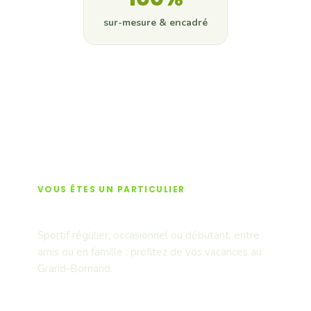
sur-mesure & encadré
Devis gratuit
VOUS ÊTES UN PARTICULIER
Activités & sensations
Sportif régulier, occasionnel ou débutant, entre
amis ou en famille : profitez de vos vacances au
Grand-Bornand.
Voir les activités