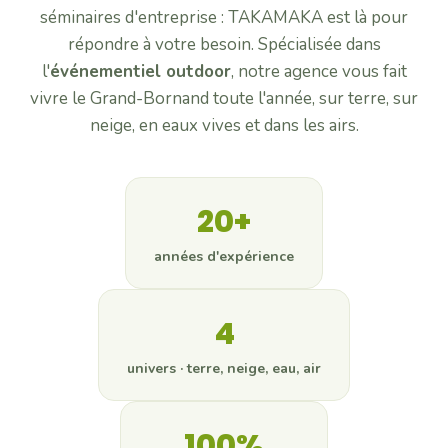
séminaires d'entreprise : TAKAMAKA est là pour
Tir laser & ski nordique
répondre à votre besoin. Spécialisée dans
Tout l'incentive →
l'
événementiel outdoor
, notre agence vous fait
SOIRÉES D'ENTREPRISE
vivre le Grand-Bornand toute l'année, sur terre, sur
La Bornandine
neige, en eaux vives et dans les airs.
Soirée savoyarde conviviale
Murder Party
Enquête grandeur nature avec acteurs
Quizz buzzer
20+
Quiz interactif à buzzers
Soirée casino
années d'expérience
Black-jack, roulette, poker & croupiers
Toutes les soirées →
4
Actualités
univers · terre, neige, eau, air
Contact
100%
04 50 45 60 61