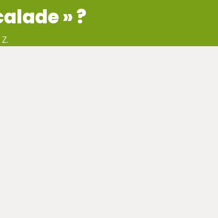
calade » ?
 Z.
CONTACT