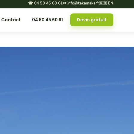
☎ 04 50 45 60 61
✉ info@takamaka.fr
🇬🇧 EN
Contact
04 50 45 60 61
Devis gratuit