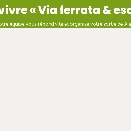
vivre « Via ferrata & es
tre équipe vous répond vite et organise votre sortie de A à
☎ 04 50 45 60 61
Devis gratuit
ACTIVITÉS
HIVER & SÉMINAIRE