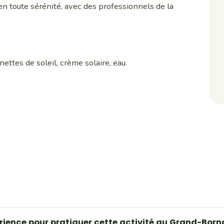
n toute sérénité, avec des professionnels de la
ettes de soleil, crème solaire, eau.
périence pour pratiquer cette activité au Grand-Born